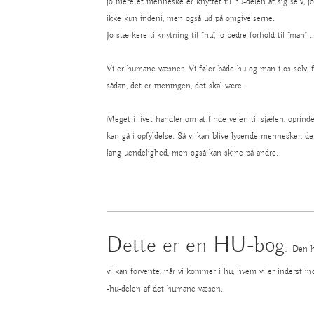
jo mere et menneske er knyttet til hu-delen af sig selv, jo
ikke kun indeni, men også ud på omgivelserne.
Jo stærkere tilknytning til “hu”, jo bedre forhold til “man” .
Vi er humane væsner. Vi føler både hu og man i os selv, fo
sådan, det er meningen, det skal være.
Meget i livet handler om at finde vejen til sjælen, oprindel
kan gå i opfyldelse. Så vi kan blive lysende mennesker, de
lang uendelighed, men også kan skine på andre.
Dette er en HU-bog
.
Den h
vi kan forvente, når vi kommer i hu, hvem vi er inderst i
-hu-delen af det humane væsen.