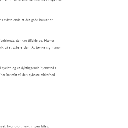
 i sidste ende at det gode humør er
efriende, der kan tilfalde os. Humor
olk på et dybere plan. At tænke sig humor
l sjælen og et dybtliggende hjemsted i
har kontakt til den dybeste sikkerhed.
set, hvor dyb tilknytningen føles.