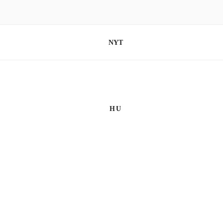
Videre
til
indhold
VIBEKE MARIA FOLMER R.
NYT
HU