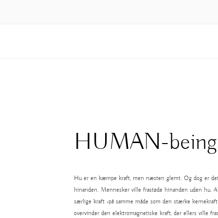
HUMAN-being
Hu er en kæmpe kraft, men næsten glemt. Og dog er det 
hinanden. Mennesker ville frastøde hinanden uden hu. 
særlige kraft -på samme måde som den stærke kernekraft b
overvinder den elektromagnetiske kraft, der ellers ville f