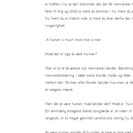
er kraften i hu, at den overvinder det, der får mennesker til
fører til krig og ufred.
Jo mere du kommer i hu, hvem du er
hu, hvem du er inderst inde, jo mere du lever derfra, des me
nysgerrighed.
-A human is much more than a man
Hvad det vil sige at være hu-man?
Man er et af de ældste ord, mennesker kender. Betydning
menneskeskabning – både mand, kvinde, moder og fader. S
mellem køn. Fe-man, eller female, betyder hun-man, ja, f
at nedgøre mænd).
Men det at være human, hvad betyder det? Hvad er ”hu”-ma
En almindelig antagelse blandt sproglærde er, at roden 
(engelsk), er et meget gammelt sanskrit-ord, nemlig hu, de
At være human, antydes af hu-ordet, at have at gøre med 