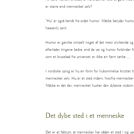
er større end mennesket selv?
”Hu” er også kendt fra ordet humor. Måske betyder humor
heavenly sent.
Humor er ganske simpelt noget af det mest styrkende og b
efterlader tingene bedre, end de var og humor forbinder f
som et brusebad fra universet, er ikke en fjern tanke….
I nordiske sprog er hu en form for hukommelse knyttet ti
mennesket selv. Hu er et sted indeni, hvorfra mennesker 
Måske er det der, mennesket husker den dybeste visdom.
Det dybe sted i et menneske
Det er et faktum, at mennesker har sådan et sted i sig uan