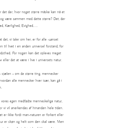
Er det der, hvor noget større måske kan nå et
 og være sammen med dette større? Det, der
ed, Kærlighed, Evighed….
 det, vi taler om her, er for alle -uanset
 til livet i en anden universel forstand, for
evidsthed. For nogen kan det opleves meget
 eller det at være i live i universets natur.
sjælen – om de større ting, mennesker
, hvordan alle mennesker hver især, kan gå i
n.
f vores egen medfødte menneskelige natur,
vor vi vil anerkendes af hinanden hele tiden.
 er ikke fordi man-naturen er forkert eller
natur er skøn og helt som den skal være. Men