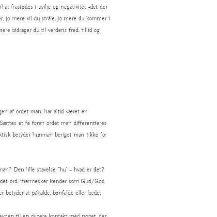
 at frastødes i uvilje og negativitet -det der
, jo mere vil du stråle. Jo mere du kommer i
re bidrager du til verdens fred, tillid og
en af ordet man, har altid været en
ættes et fe foran ordet man differentieres
aktisk betyder hunman beriget man (ikke for
n? Den lille stavelse ”hu” – hvad er det?
til det ord, mennesker kender som Gud/God
r betyder at påkalde, bønfalde eller bede.
evnen til en dybere kontakt med noget, der