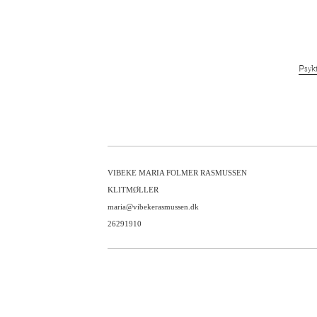
Psyk
VIBEKE MARIA FOLMER RASMUSSEN
KLITMØLLER
maria@vibekerasmussen.dk
26291910