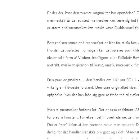
Er der der, hvor den pureste originalitet har oprindelse? 
menneske? Er det et sted, mennesker kan læne sig ind i
er større end mennesket kan måske være Guddommeligh
Betegnelsen større end mennesket er blot for at slå fast, at
hvordan det opfattes. For nogen kan det opleves som kilden
eksempel i form af Visdom, Intelligens eller Kollektiv B
abstrakt, måske inspiration til kunst, musik, matematik, flow
Den pure originalitet…. den handler om HU om SOUL – 
virkelig er- i dybeste forstand. Den pure originalitet viser
opfyldelse, hvis det kan lade sig gøre at finde ind til sjæle
Men vi mennesker forføres let. Det er også et faktum. A
forføres vi konstant. For eksempel til overfladerne, der, h
Det er “man” delen af den humane natur, man-naturen. Det
dårlig, for det handler slet ikke om godt og skidt. Man-