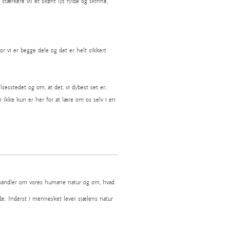
 stærkere vil et skønt lys fylde og skinne,
r vi er begge dele og det er helt sikkert
sesstedet og om, at det, vi dybest set er,
r ikke kun er her for at lære om os selv i en
andler om vores humane natur og om, hvad
nde. Inderst i mennesket lever sjælens natur