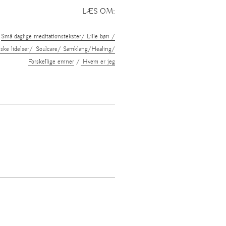
LÆS OM:
Små daglige meditationstekster/
Lille bøn /
iske lidelser/
Soulcare/
Samklang/Healing/
Forskellige emner
/
Hvem er jeg