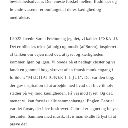
bevidsthedsniveau. Den eneste forskel mellem Buddhaer og
følende væsener er omfanget af deres kærlighed og
medfølelse.
I 2022 lavede Søren Frieboe og jeg det, vi kalder
.
LYSKALD
Det er billeder, tekst (af mig) og musik (af Søren), inspireret
af tanken om vejen mod det, at lyset og kærligheden
kommer. Igen og igen. Vi boede på et nedlagt kloster og vi
fandt en gammel bog, skrevet af en fransk munk engang i
fortiden: “
“. Det var den bog,
MEDITATIONER til JUL
der gav inspiration til at arbejde med hvad der blev til tolv
stadier på vej mod kærligheden. På vej mod lyset. Og det,
mener vi, kan forstås i alle sammenhænge. Englen Gabriel
var det første, der blev beskrevet. Gabriel er tegnet og belyst
herunder. Sammen med musik. Hvis man skulle få lyst til at
prøve det.