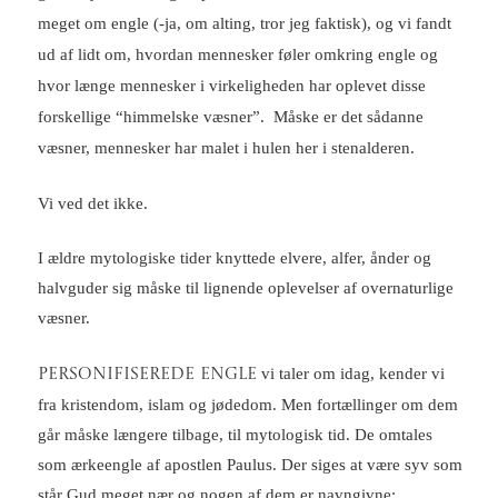
meget om engle (-ja, om alting, tror jeg faktisk), og vi fandt
ud af lidt om, hvordan mennesker føler omkring engle og
hvor længe mennesker i virkeligheden har oplevet disse
forskellige “himmelske væsner”. Måske er det sådanne
væsner, mennesker har malet i hulen her i stenalderen.
Vi ved det ikke.
I ældre mytologiske tider knyttede elvere, alfer, ånder og
halvguder sig måske til lignende oplevelser af overnaturlige
væsner.
vi taler om idag, kender vi
PERSONIFISEREDE ENGLE
fra kristendom, islam og jødedom. Men fortællinger om dem
går måske længere tilbage, til mytologisk tid. De omtales
som ærkeengle af apostlen Paulus. Der siges at være syv som
står Gud meget nær og nogen af dem er navngivne: