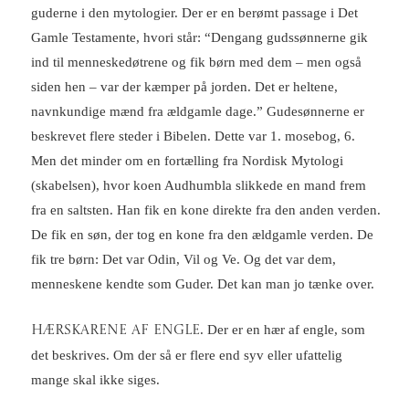
guderne i den mytologier. Der er en berømt passage i Det
Gamle Testamente, hvori står: “Dengang gudssønnerne gik
ind til menneskedøtrene og fik børn med dem – men også
siden hen – var der kæmper på jorden. Det er heltene,
navnkundige mænd fra ældgamle dage.” Gudesønnerne er
beskrevet flere steder i Bibelen. Dette var 1. mosebog, 6.
Men det minder om en fortælling fra Nordisk Mytologi
(skabelsen), hvor koen Audhumbla slikkede en mand frem
fra en saltsten. Han fik en kone direkte fra den anden verden.
De fik en søn, der tog en kone fra den ældgamle verden. De
fik tre børn: Det var Odin, Vil og Ve. Og det var dem,
menneskene kendte som Guder. Det kan man jo tænke over.
. Der er en hær af engle, som
Hærskarene af engle
det beskrives. Om der så er flere end syv eller ufattelig
mange skal ikke siges.