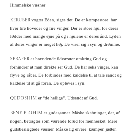
Himmelske væsner:
vogter Eden, siges det. De er kæmpestore, har
Keruber
hver fire hoveder og fire vinger, Der er store hjul for deres
fødder med mange øjne på og i hjulene er deres ånd. Lyden
af deres vinger er meget høj. De viser sig i syn og drømme.
er brændende ildvæsner omkring Gud og
Serafer
forhindrer at man direkte ser Gud. De har seks vinger, kan
flyve og råber. De forbindes med kaldelse til at tale sandt og
kaldelse til at gå foran. De opleves i syn.
er “de hellige”. Udsendt af Gud.
Qedoshim
er gudesønner. Måske skabninger, der, af
Bene Elohim
nogen, betragtes som værende forud for mennesket. Mere
gudsbeslægtede væsner. Måske lig elvere, kæmper, jætter,