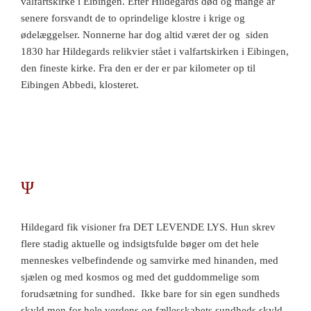
valfartskirke i Eibingen. Efter Hildegards død og mange år
senere forsvandt de to oprindelige klostre i krige og
ødelæggelser. Nonnerne har dog altid været der og siden
1830 har Hildegards relikvier stået i valfartskirken i Eibingen,
den fineste kirke. Fra den er der er par kilometer op til
Eibingen Abbedi, klosteret.
Ψ
Hildegard fik visioner fra DET LEVENDE LYS. Hun skrev
flere stadig aktuelle og indsigtsfulde bøger om det hele
menneskes velbefindende og samvirke med hinanden, med
sjælen og med kosmos og med det guddommelige som
forudsætning for sundhed. Ikke bare for sin egen sundheds
skyld men for hele verdens og fællesskabets sundheds skyld,