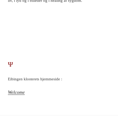
liv, i lyd og i billeder og i healing af sygdom.
Ψ
Eibingen klosterets hjemmeside :
Welcome