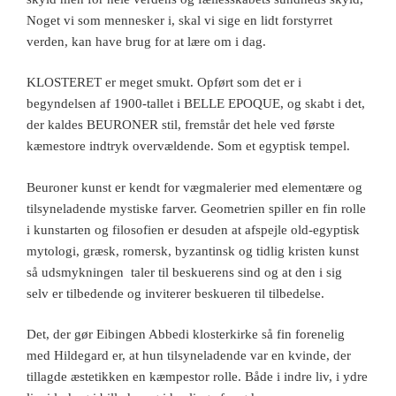
Noget vi som mennesker i, skal vi sige en lidt forstyrret
verden, kan have brug for at lære om i dag.
KLOSTERET er meget smukt. Opført som det er i
begyndelsen af 1900-tallet i BELLE EPOQUE, og skabt i det,
der kaldes BEURONER stil, fremstår det hele ved første
kæmestore indtryk overvældende. Som et egyptisk tempel.
Beuroner kunst er kendt for vægmalerier med elementære og
tilsyneladende mystiske farver. Geometrien spiller en fin rolle
i kunstarten og filosofien er desuden at afspejle old-egyptisk
mytologi, græsk, romersk, byzantinsk og tidlig kristen kunst
så udsmykningen taler til beskuerens sind og at den i sig
selv er tilbedende og inviterer beskueren til tilbedelse.
Det, der gør Eibingen Abbedi klosterkirke så fin forenelig
med Hildegard er, at hun tilsyneladende var en kvinde, der
tillagde æstetikken en kæmpestor rolle. Både i indre liv, i ydre