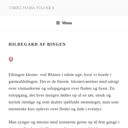
Videre
VIBEKE MARIA FOLMER R.
til
indhold
Menu
HILDEGARD AF BINGEN
ψ
Eibingen kloster ved Rhinen i sidste uge, hvor vi boede i
gæsteafdelingen. Det er de fineste klosterværelser med udsigt
over vinmarkerne og solopgangen over floden og byen. En
solopgang, der hver morgen fødtes op af en tæt, smuk og
mytisk rimtåge og som skaber sjælfulde stemninger, man som
menneske kun oplever over floder og dale i eventyr.
Man synger og messer med nonnerne gerne op til fem gange i