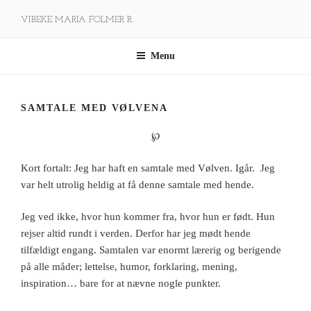
Videre
VIBEKE MARIA FOLMER R.
til
indhold
Menu
SAMTALE MED VØLVENA
℘
Kort fortalt: Jeg har haft en samtale med Vølven. Igår. Jeg
var helt utrolig heldig at få denne samtale med hende.
Jeg ved ikke, hvor hun kommer fra, hvor hun er født. Hun
rejser altid rundt i verden. Derfor har jeg mødt hende
tilfældigt engang. Samtalen var enormt lærerig og berigende
på alle måder; lettelse, humor, forklaring, mening,
inspiration… bare for at nævne nogle punkter.