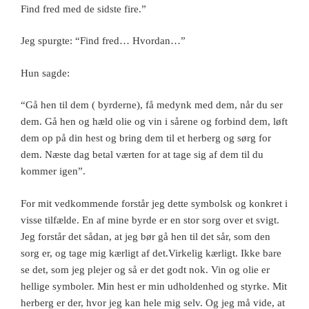
Find fred med de sidste fire.”
Jeg spurgte: “Find fred… Hvordan…”
Hun sagde:
“Gå hen til dem ( byrderne), få medynk med dem, når du ser
dem. Gå hen og hæld olie og vin i sårene og forbind dem, løft
dem op på din hest og bring dem til et herberg og sørg for
dem. Næste dag betal værten for at tage sig af dem til du
kommer igen”.
For mit vedkommende forstår jeg dette symbolsk og konkret i
visse tilfælde. En af mine byrde er en stor sorg over et svigt.
Jeg forstår det sådan, at jeg bør gå hen til det sår, som den
sorg er, og tage mig kærligt af det.Virkelig kærligt. Ikke bare
se det, som jeg plejer og så er det godt nok. Vin og olie er
hellige symboler. Min hest er min udholdenhed og styrke. Mit
herberg er der, hvor jeg kan hele mig selv. Og jeg må vide, at