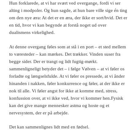
Hun forklarede, at vi har svært ved overgange, fordi vi ser
alting i modpoler. Og hun sagde,
at hun bare ville sige én ting
om den nye æra: At det er en æra, der ikke er sort/hvid. Det er
en tid, hvor vi kan begynde at forstå noget ud over
dualismens virkelighed.
At denne overgang føles som at stå i en port – et sted mellem
to væresteder – kan mærkes. Det trækker. Vinden suser fra
begge sider. Der er trangt og lidt fugtig-mørkt.
sammenligneligt betyder det – i følge Vølven – at vi føler os
forladte og længselsfulde. At vi føler os pressede, at vi ånder
hinanden i nakken, føler konkurrence og føler, at der ikke er
nok til alle. Vi føler angst for ikke at komme med, stress,
konfussion over, at vi ikke ved, hvor vi kommer hen.Fysisk
kan det give mange mennesker astma og hoste og et
nervesystem, der er på arbejde.
Det kan sammenlignes lidt med en fødsel.