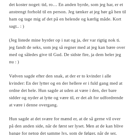
det koster noget: tid, ro… En anden byrde, som jeg har, er et
anstrengt forhold til en person. Jeg tænker at jeg bør gå hen til
ham og tage mig af det på en helende og kærlig måde. Kort
sagt.. : )
(Jeg listede mine byrder op i nat og ja, der var rigtig nok ti.
jeg fandt de seks, som jeg så regner med at jeg kan bære over
med og således give til Gud. De sidste fire, ja dem heler jeg
nu : )
Vølven sagde efter den snak, at der er to kvinder i alle
kvinder: En der lytter og en der hellere er i fuld gang med at
ordne det hele. Hun sagde at uden at være i den, der bare
sidder og nyder at lytte og være til, er det alt for udfordrende
at være i denne overgang.
Hun sagde at det svære for mænd er, at de så gerne vil over
på den anden side, når de først ser lyset. Men at de kan blive
bange for netop det samme lys, som de følger, når de ser,