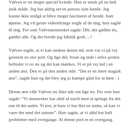
Vølven er en meget speciel kvinde. Hun er smuk på en helt
unik måde. Jeg har aldrig set en person som hende. Jeg
kunne ikke undgå at blive meget fascineret af hende. Især
øjnene. Jeg vil gerne viderebringe nogle af de ting, hun sagde
til mig. For som Vølvemennesket sagde: Dét, der gælder én,
gælder alle. Og det forstår jeg faktisk godt….!
Vølven sagde, at vi kan anskue denne tid, som var vi på vej
gennem en stor port. Og lige dér, foran og inde i selve porten
befinder vi os nu og det kan mærkes. Vi er på vej ind i en
anden æra. Den er på den anden side. “Det er en mere magisk
æra”, sagde hun og det blev jeg jo kæmpe glad for at høre : )
Denne æra ville Vølven nu ikke tale om lige nu. For som hun
sagde: “Vi mennesker har altid så travlt med at springe fra det
ene til det andet. Vi tror, at bare vi har fået en tanke, så kan vi
være der med det samme”. Hun sagde, at vi altid har haft
problemer med overgange. At denne port er en overgang.