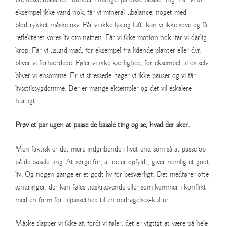
eksempel ikke vand nok, får vi mineral-ubalance, noget med
blodtrykket måske osv. Får vi ikke lys og luft, kan vi ikke sove og få
reflekteret vores liv om natten. Får vi ikke motion nok, får vi dårlig
krop. Får vi usund mad, for eksempel fra lidende planter eller dyr,
bliver vi forhærdede. Føler vi ikke kærlighed, for eksempel til os selv,
bliver vi ensomme. Er vi stressede, tager vi ikke pauser og vi får
livsstilssygdomme. Der er mange eksempler og det vil eskalere
hurtigt.
Prøv et par ugen at passe de basale ting og se, hvad der sker.
Men faktisk er det mere indgribende i livet end som så at passe op
på de basale ting. At sørge for, at de er opfyldt, giver nemlig et godt
liv. Og nogen gange er et godt liv for besværligt. Det medfører ofte
ændringer, der kan føles tidskrævende eller som kommer i konflikt
med en form for tilpassethed til en opdragelses-kultur.
Måske slapper vi ikke af, fordi vi føler, det er vigtigt at være på hele