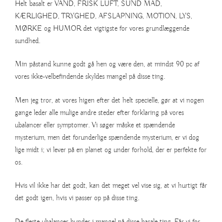
Helt basalt er VAND, FRISK LUFT, SUND MAD,
KÆRLIGHED, TRYGHED, AFSLAPNING, MOTION, LYS,
MØRKE og HUMOR det vigtigste for vores grundlæggende
sundhed.
Min påstand kunne godt gå hen og være den, at mindst 90 pc af
vores ikke-velbefindende skyldes mangel på disse ting.
Men jeg tror, at vores higen efter det helt specielle, gør at vi nogen
gange leder alle mulige andre steder efter forklaring på vores
ubalancer eller symptomer. Vi søger måske et spændende
mysterium, men det forunderlige spændende mysterium, er vi dog
lige midt i; vi lever på en planet og under forhold, der er perfekte for
os.
Hvis vil ikke har det godt, kan det meget vel vise sig, at vi hurtigt får
det godt igen, hvis vi passer op på disse ting.
De fleste ubalancer bunder i mangel på disse basale ting. Får vi for