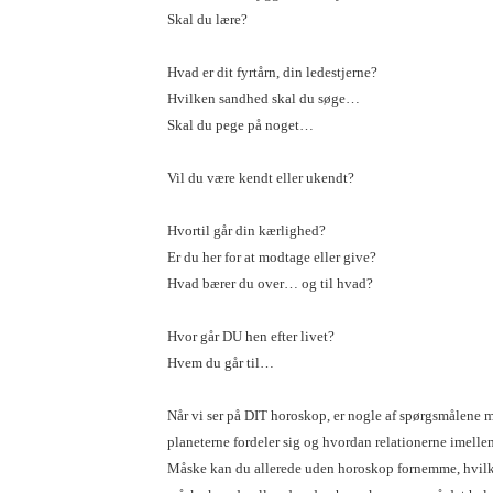
Skal du lære?
Hvad er dit fyrtårn, din ledestjerne?
Hvilken sandhed skal du søge…
Skal du pege på noget…
Vil du være kendt eller ukendt?
Hvortil går din kærlighed?
Er du her for at modtage eller give?
Hvad bærer du over… og til hvad?
Hvor går DU hen efter livet?
Hvem du går til…
Når vi ser på DIT horoskop, er nogle af spørgsmålene me
planeterne fordeler sig og hvordan relationerne imelle
Måske kan du allerede uden horoskop fornemme, hvilke 