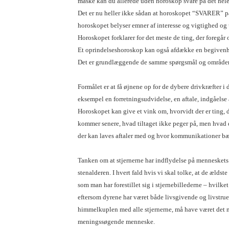
måske kan du allerede uden horoskop svare på det hele 
Det er nu heller ikke sådan at horoskopet “SVARER” på
horoskopet belyser emner af interesse og vigtighed og
Horoskopet forklarer for det meste de ting, der foregår
Et oprindelseshoroskop kan også afdække en begivenhed 
Det er grundlæggende de samme spørgsmål og områder,
Formålet er at få øjnene op for de dybere drivkræfter i d
eksempel en forretningsudvidelse, en aftale, indgåelse a
Horoskopet kan give et vink om, hvorvidt der er ting, 
kommer senere, hvad tiltaget ikke peger på, men hvad d
der kan laves aftaler med og hvor kommunikationer b
Tanken om at stjernerne har indflydelse på menneskets v
stenalderen. I hvert fald hvis vi skal tolke, at de ældste
som man har forestillet sig i stjernebillederne – hvilke
eftersom dyrene har været både livsgivende og livstru
himmelkuplen med alle stjernerne, må have været det m
meningssøgende menneske.