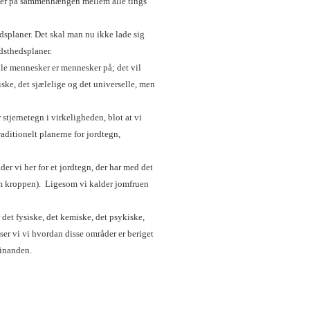
nger på sammenhængen mellem alle tings
edsplaner. Det skal man nu ikke lade sig
idsthedsplaner.
lle mennesker er mennesker på; det vil
iske, det sjælelige og det universelle, men
r stjernetegn i virkeligheden, blot at vi
raditionelt planerne for jordtegn,
er vi her for et jordtegn, der har med det
nom kroppen). Ligesom vi kalder jomfruen
 det fysiske, det kemiske, det psykiske,
 ser vi vi hvordan disse områder er beriget
hinanden.