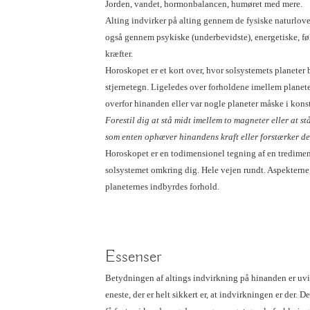
Jorden, vandet, hormonbalancen, humøret med mere.
Alting indvirker på alting gennem de fysiske naturlov
også gennem psykiske (underbevidste), energetiske, f
kræfter.
Horoskopet er et kort over, hvor solsystemets planeter b
stjernetegn. Ligeledes over forholdene imellem planete
overfor hinanden eller var nogle planeter måske i kon
Forestil dig at stå midt imellem to magneter eller at s
som enten ophæver hinandens kraft eller forstærker de
Horoskopet er en todimensionel tegning af en tredimen
solsystemet omkring dig. Hele vejen rundt. Aspekterne,
planeternes indbyrdes forhold.
Essenser
Betydningen af altings indvirkning på hinanden er uvis 
eneste, der er helt sikkert er, at indvirkningen er der. De