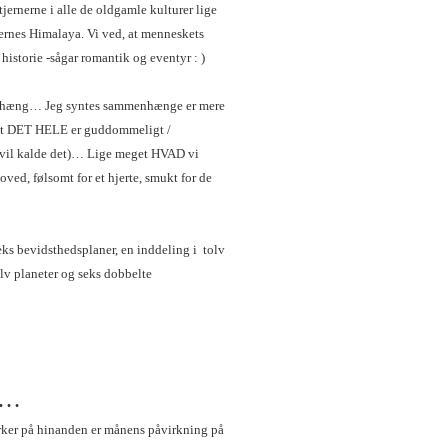
ernerne i alle de oldgamle kulturer lige
ernes Himalaya. Vi ved, at menneskets
 historie -sågar romantik og eventyr : )
enhæng… Jeg syntes sammenhænge er mere
 at DET HELE er guddommeligt /
ng vil kalde det)… Lige meget HVAD vi
hoved, følsomt for et hjerte, smukt for de
eks bevidsthedsplaner, en inddeling i tolv
lv planeter og seks dobbelte
n…
irker på hinanden er månens påvirkning på