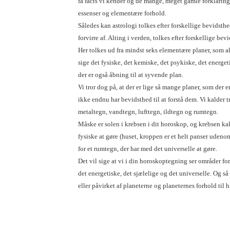
få facts vi kender og de mange, meget gamle forklari
essenser og elementære forhold.
Således kan astrologi tolkes efter forskellige bevidsth
forvirre af. Alting i verden, tolkes efter forskellige bev
Her tolkes ud fra mindst seks elementære planer, som a
sige det fysiske, det kemiske, det psykiske, det energet
der er også åbning til at syvende plan.
Vi tror dog på, at der er lige så mange planer, som der e
ikke endnu har bevidsthed til at forstå dem. Vi kalder t
metaltegn, vandtegn, lufttegn, ildtegn og rumtegn.
Måske er solen i krebsen i dit horoskop, og krebsen kald
fysiske at gøre (huset, kroppen er et helt panser ude
for et rumtegn, der har med det universelle at gøre.
Det vil sige at vi i din horoskoptegning ser områder for
det energetiske, det sjælelige og det universelle. Og så
eller påvirket af planeterne og planeternes forhold til 