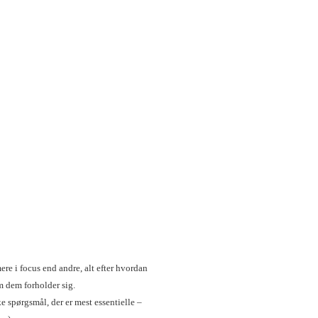
re i focus end andre, alt efter hvordan
m dem forholder sig.
spørgsmål, der er mest essentielle –