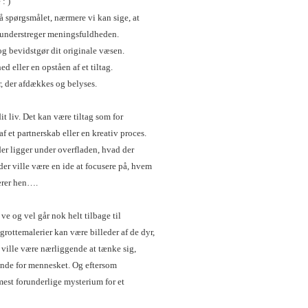
: )
 spørgsmålet, nærmere vi kan sige, at
 understreger meningsfuldheden.
 og bevidstgør dit originale væsen.
eller en opståen af et tiltag.
 der afdækkes og belyses.
it liv. Det kan være tiltag som for
f et partnerskab eller en kreativ proces.
der ligger under overfladen, hvad der
er ville være en ide at focusere på, hvem
ærer hen….
e og vel går nok helt tilbage til
 grottemalerier kan være billeder af de dyr,
t ville være nærliggende at tænke sig,
ende for mennesket. Og eftersom
est forunderlige mysterium for et