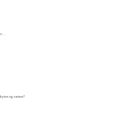
ner…
kytter og værner?