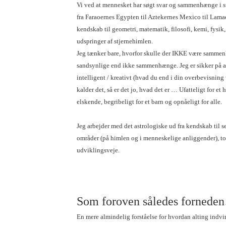
Vi ved at mennesket har søgt svar og sammenhænge i stj
fra Faraoernes Egypten til Aztekernes Mexico til Lama
kendskab til geometri, matematik, filosofi, kemi, fysik,
udspringer af stjernehimlen.
Jeg tænker bare, hvorfor skulle der IKKE være samm
sandsynlige end ikke sammenhænge. Jeg er sikker på
intelligent / kreativt (hvad du end i din overbevisni
kalder det, så er det jo, hvad det er … Ufatteligt for et 
elskende, begribeligt for et barn og opnåeligt for alle.
Jeg arbejder med det astrologiske ud fra kendskab til s
områder (på himlen og i menneskelige anliggender), to
udviklingsveje.
Som foroven således fornede
En mere almindelig forståelse for hvordan alting indv