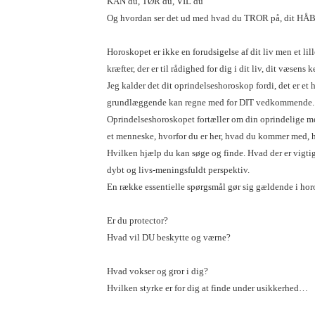
KAN du, TØR du, VIL du
Og hvordan ser det ud med hvad du TROR på, dit 
Horoskopet er ikke en forudsigelse af dit liv men et lil
kræfter, der er til rådighed for dig i dit liv, dit væsens 
Jeg kalder det dit oprindelseshoroskop fordi, det er et 
grundlæggende kan regne med for DIT vedkommende.
Oprindelseshoroskopet fortæller om din oprindelige men
et menneske, hvorfor du er her, hvad du kommer med, h
Hvilken hjælp du kan søge og finde. Hvad der er vigti
dybt og livs-meningsfuldt perspektiv.
En række essentielle spørgsmål gør sig gældende i hor
Er du protector?
Hvad vil DU beskytte og værne?
Hvad vokser og gror i dig?
Hvilken styrke er for dig at finde under usikkerhed…