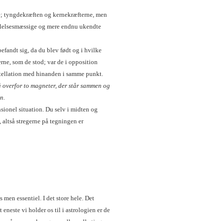
e; tyngdekræften og kernekræfterne, men
ølelsesmæssige og mere endnu ukendte
efandt sig, da du blev født og i hvilke
rne, som de stod; var de i opposition
stellation med hinanden i samme punkt.
tå overfor to magneter, der står sammen og
n.
sionel situation. Du selv i midten og
 altså stregerne på tegningen er
men essentiel. I det store hele. Det
t eneste vi holder os til i astrologien er de