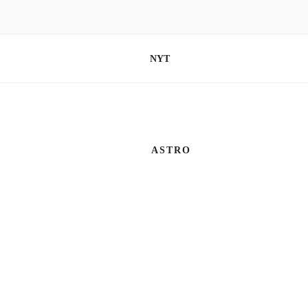
Videre
til
indhold
VIBEKE MARIA FOLMER R.
NYT
ASTRO