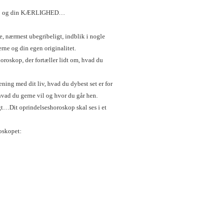
HÅB og din KÆRLIGHED…
le, nærmest ubegribeligt, indblik i nogle
kerne og din egen originalitet.
horoskop, der fortæller lidt om, hvad du
ing med dit liv, hvad du dybest set er for
vad du gerne vil og hvor du går hen.
gt…Dit oprindelseshoroskop skal ses i et
oskopet: